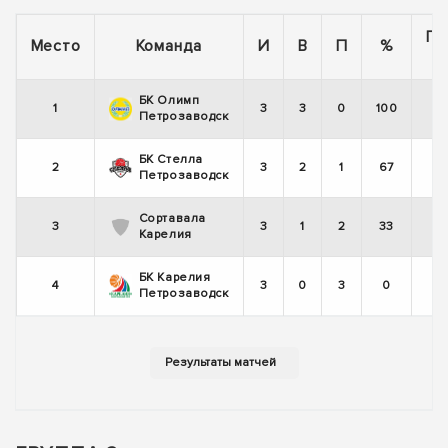
По
Место
Команда
И
В
П
%
БК Олимп
1
3
3
0
100
Петрозаводск
БК Стелла
2
3
2
1
67
Петрозаводск
Сортавала
3
3
1
2
33
Карелия
БК Карелия
4
3
0
3
0
Петрозаводск