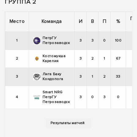
ГРУППА 2
По
Место
Команда
И
В
П
%
ПетрГУ
1
3
3
0
100
Петрозаводск
Костомукша
2
3
2
1
67
Карелия
Лига Баку
3
3
1
2
33
Кондопога
Smart NRG
4
ПетрГУ
3
0
3
0
Петрозаводск