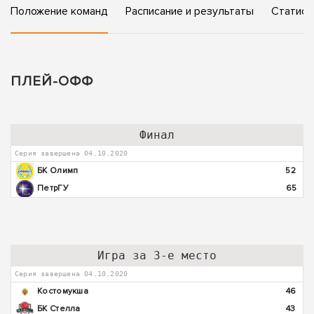
Положение команд
Расписание и результаты
Статист
ПЛЕЙ-ОФФ
Финал
Серия завершена 04.10.2020
БК Олимп
52
ПетрГУ
65
Игра за 3-е место
Серия завершена 04.10.2020
Костомукша
46
БК Стелла
43