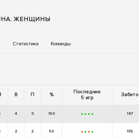
КИНА. ЖЕНЩИНЫ
ы
Статистика
Команды
Последние
И
В
П
%
Забито
5 игр
4
4
0
100
197
+
+
+
+
4
2
2
50
155
-
+
-
+