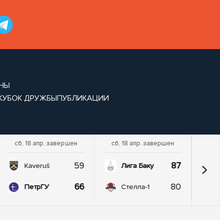
ИНЫ
 КУБОК ДРУЖБЫ
ПУБЛИКАЦИИ
сб, 18 апр. завершен
сб, 18 апр. завершен
59
87
Kaveruš
Лига Баку
66
80
ПетрГУ
Стелла-1