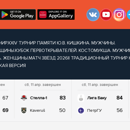
НИР
XXIV ТУРНИР ПАМЯТИ Ю.В. КИШКИНА. МУЖЧИНЫ.
НЩИНЫ.
КУБОК ПЕРВОТКРЫВАТЕЛЕЙ. КОСТОМУКША. МУЖЧ
А. ЖЕНЩИНЫ.
МАТЧ ЗВЁЗД 2026
II ТРАДИЦИОННЫЙ ТУРНИР
КАЯ ВЕРСИЯ
шен
сб, 11 апр. завершен
сб, 11 апр. завершен
67
83
84
Стелла-1
Лига Баку
69
50
56
Kaveruš
ПетрГУ